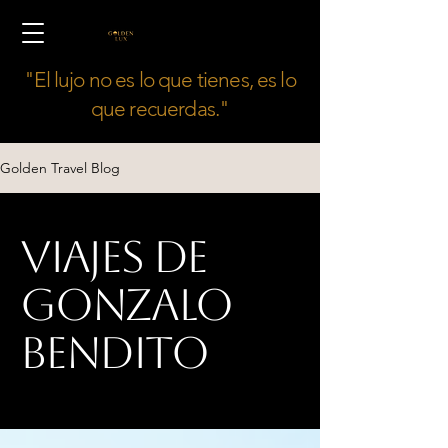
"El lujo no es lo que tienes, es lo
que recuerdas."
Golden Travel Blog
Viajes de
Gonzalo
Bendito