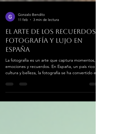
Gonzalo Bendito
11 feb
3 min de lectura
El arte de los recuerdos:
Fotografía y lujo en
España
La fotografía es un arte que captura momentos,
emociones y recuerdos. En España, un país rico en
cultura y belleza, la fotografía se ha convertido en
una forma de lujo que no solo documenta la vida,
sino que también la celebra. Desde las
impresionantes vistas de la Alhambra hasta las
vibrantes calles de Barcelona, la fotografía en
España es un viaje visual que invita a los
espectadores a explorar y apreciar la riqueza de
su patrimonio. La conexión entre fotografía y lujo
La f