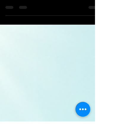
Las bodas de destino han ganado popularidad en
los últimos años, convirtiéndose en una opción
atractiva para parejas que buscan una celebración
única y memorable. España, con su rica cultura,
paisajes impresionantes y clima favorable, se ha
convertido en uno de los destinos más deseados
para este tipo de eventos. En este artículo,
exploraremos las características de las bodas de
destino exclusivas en España, los lugares más
destacados y consejos prácticos para planificar una