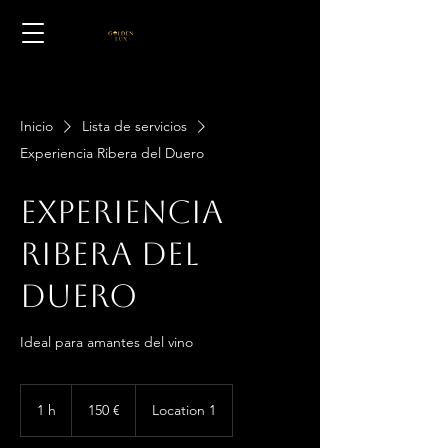
Inicio
Lista de servicios
Experiencia Ribera del Duero
Experiencia
Ribera del
Duero
Ideal para amantes del vino
150
euros
1 h
1
150 €
Location 1