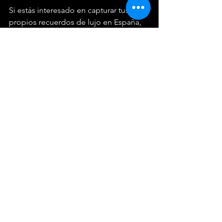
Si estás interesado en capturar tus 
propios recuerdos de lujo en España, 
aquí hay algunos consejos útiles:
Planifica con anticipación
: 
Investiga los lugares que deseas 
fotografiar y planifica tus sesiones 
en función de la luz y el clima.
Elige el equipo adecuado
: Utiliza 
una cámara de calidad y considera 
llevar lentes adicionales para 
diferentes tipos de tomas.
Sé creativo
: No tengas miedo de 
experimentar con diferentes 
ángulos y composiciones. A 
veces, las mejores fotos surgen de 
las ideas más inusuales.
Captura momentos espontáneos
: 